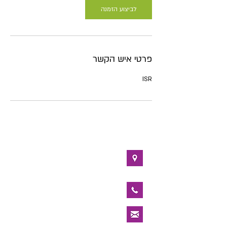
ו
לביצוע הזמנה
ת
פרטי איש הקשר
ISR
מרדכי 11 רמת השרון
ת.ד. 1139, רמת-השרון 47111
052-3597292
michel@hateken.co.il