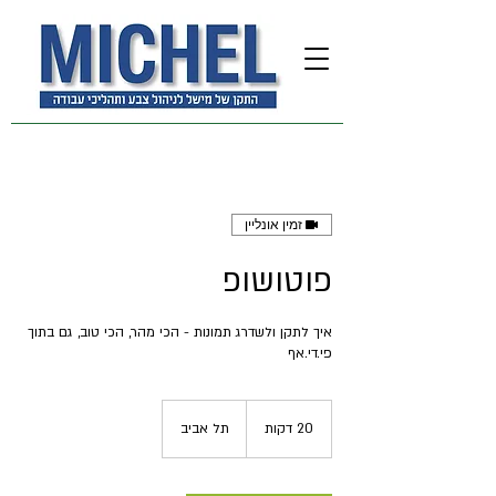
זמין אונליין
פוטושופ
איך לתקן ולשדרג תמונות - הכי מהר, הכי טוב, גם בתוך
פי.די.אף
20 דקות
2
תל אביב
0
ד
ק