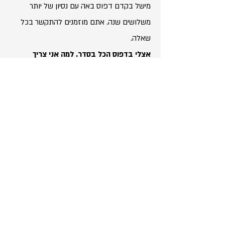
מישל בקדם דפוס באה עם נסיון של יותר
משלושים שנה. אתם מוזמנים להתקשר בכל
שאלה.
אצלי בדפוס הכל בסדר. למה אני צריך
?
אתם מוזמנים לנסות. אם לא מרוצים, לא
משלמים. אין לנו לקוחות לא מרוצים
כל כמה זמן צריך לכייל?
כל פעם שההדפסה
מתחילה להיראות שונה
למה זה כל כך זול?
אנחנו יכולים להוריד את
המחיר כי אתם לא מביאים אותנו לדפוס. אם
היינו באים, מחכים להדפסות, מפקחים,
מבצעים בקרת איכות, באים לביקורת... היה
עולה לכם לפחות שלושת אלפים ש״ח. לכיול
אחד. לפני מע״מ.