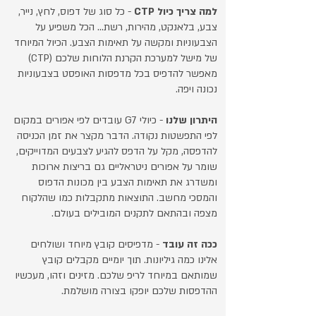
למה צריך כיול CTP
- כל סוג של דפוס, לחץ, נייר,
צבע, בלאנקט, מהירות, רשת... הכל משפיע על
הצבעוניות ומקשה על תאימות הצבע. הכיול המיוחד
של מישל למערכת הקרנת הלוחות שלכם (CTP)
מאפשר להדפיס בכל מדפסות האופסט בצבעוניות
נכונה ויפה.
היתרון שלנו
- כיולי G7 עובדים לפי אפורים במקום
לפי התפשטות נקודה. הדבר מקצר את זמן הכניסה
להדפסה, מקל על הדפס להגיע לצבעים המדוייקים,
שומר על אפורים ניטראליים גם בריצות ארוכות
ומשדרג את תאימות הצבע בין מכונות הדפוס
והמסכי מחשב. התוצאות מתקבלות כמו שהלקוח
מצפה ובהתאם לתקנים המובילים בעולם.
​ככה זה עובד
- מדפיסים קובץ מיוחד ושולחים
אלינו כמה גיליונות. תוך יומיים מקבלים קובץ
שמותאם במיוחד לריפ שלכם. מזינים וזהו, מעכשיו
ההדפסות שלכם יופקו בצורה מושלמת.