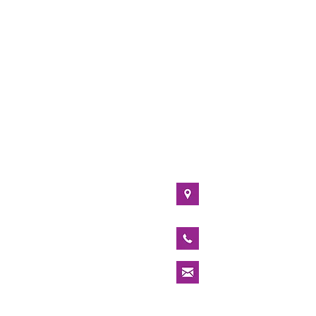
מרדכי 11 רמת השרון
ת.ד. 1139, רמת-השרון 47111
052-3597292
michel@hateken.co.il