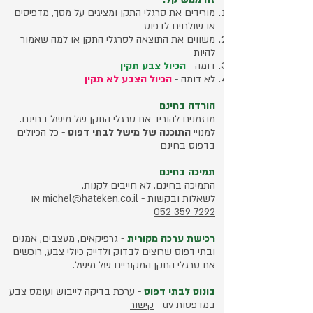
מורידים את סרגלי התקן
ומציגים על מסך, מדפיסים
או שולחים לדפוס
משווים את התוצאה לסרגלי התקן או למה שאמור
להיות
דומה -
הכיול צבע תקין
לא דומה -
הכיול הצבע לא תקין
הורדה בחינם
מוזמנים להוריד את סרגלי התקן של מישל בחינם.
למנויי
התוכנה של מישל לבתי דפוס
- כל הכיולים
בדפוס בחינם
תמיכה בחינם
התמיכה בחינם.
לא חייבים לקנות.
לשאלות ובקשות -
michel@hateken.co.il
או
052-359-7292
רכישת ערכה מקורית
- גרפיקאים, מעצבים, אמנים
ובתי דפוס שרוצים לבדוק ולדייק כיולי צבע, רוכשים
את סרגלי התקן המקוריים של מישל.
בונוס לבתי דפוס
- ערכת בדיקה לייבוש ועומס צבע
במדפסות uv -
קישור