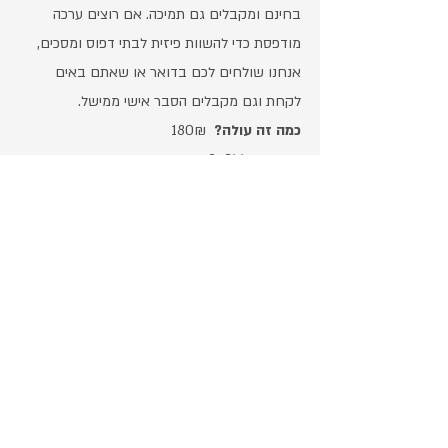
בחינם ומקבלים גם תמיכה. אם רוצים ערכה
מודפסת כדי להשוות פיזית לבתי דפוס ומסכים,
אנחנו שולחים לכם בדואר או שאתם באים
לקחת וגם מקבלים הסבר אישי ממישל.
כמה זה עולה
?
180₪
מה זה כולל?
2 עמודים מודפסים במדפסת
אפסון איכותית, מכויילים ובדוקים אישית
על
ידי
מישל סורסקי + שליחה בדואר רשום + תמיכה
ללא הגבלה.
זה מתאים לבדיקת כל סוג של דפוס ומסכים?
כן
איך אפשר ללמוד עוד על סרגלי התקן?
אפשר
להזמין שיעור פרטי (
ב
כפתור הרכישה
) או
להתעדכן בבלוג
אני לא מצליך להסתדר עם ה pdf. מה עושים?