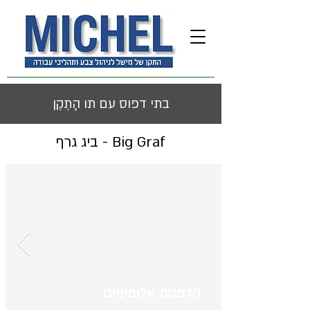
בתי דפוס עם תו הָתֶקֶן
Big Graf - ביג גרף
הדפסת אלומיניום