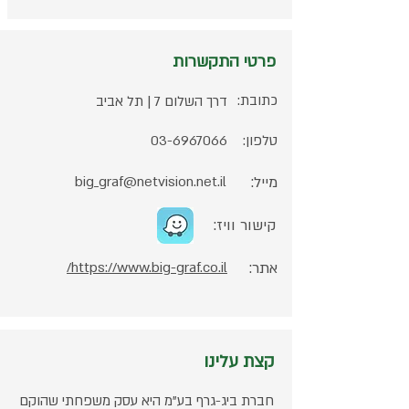
פרטי התקשרות
כתובת:
דרך השלום 7 | תל אביב
טלפון:
03-6967066
מייל:
big_graf@netvision.net.il
קישור וויז:
אתר:
https://www.big-graf.co.il/
קצת עלינו
חברת ביג-גרף בע"מ היא עסק משפחתי שהוקם