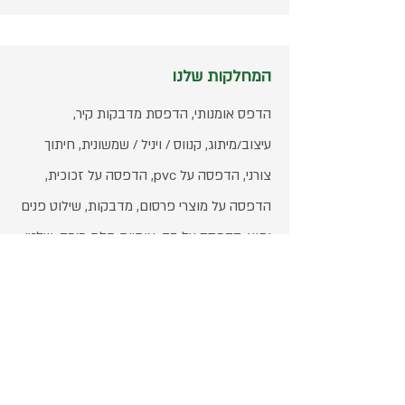
המחלקות שלנו
הדפס אומנותי, הדפסת מדבקות קיר,
עיצוב/מיתוג, קנווס / ויניל / שמשונית, חיתוך
צורני, הדפסה על pvc, הדפסה על זכוכית,
הדפסה על מוצרי פרסום, מדבקות, שילוט פנים
וחוץ, הדפסה על בד, אותיות תלת מימד, שלטי
הכוונה ובטיחות, הדפסת טפטים,
ספרים/חוברות/פנקסים, שילוט חוצות
שעות פעילות