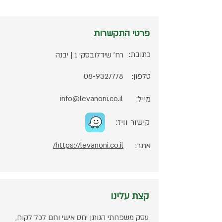
פרטי התקשרות
כתובת:
רח׳ שידלובסקי 1 | יבנה
טלפון:
08-9327778
מייל:
info@levanoni.co.il
קישור וויז:
אתר:
https://levanoni.co.il/
קצת עלינו
עסק משפחתי הנותן יחס אישי וחם לכל לקוח,