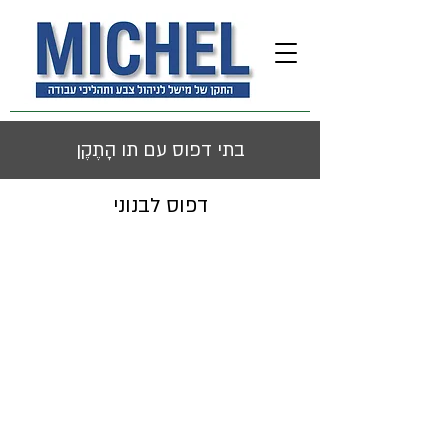
בתי דפוס עם תו הָתֶקֶן
דפוס לבנוני