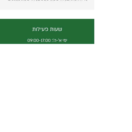
שעות פעילות
ימי א׳-ה׳: 09:00-17:00
מרדכי 11 רמת השרון
ת.ד. 1139, רמת-השרון 47111
052-3597292
michel@hateken.co.il