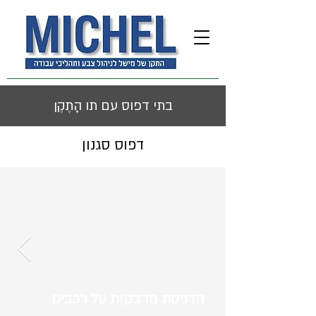
בתי דפוס עם תו הָתֶקֶן
דפוס סגנון
הדפסת מדבקות על רכבים