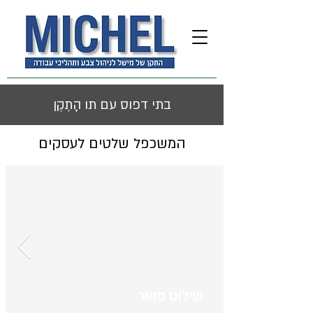
בתי דפוס עם תו הָתֶקֶן
המשכפל שלטים לעסקים
שילוט מואר