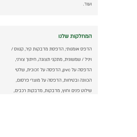
ועוד.
המחלקות שלנו
הדפס אומנותי, הדפסת מדבקות קיר, קנווס /
ויניל / שמשונית, מתקני תצוגה, חיתוך צורני,
הדפסה על pvc, הדפסה על זכוכית, שלטי
הכוונה ובטיחות, הדפסה על מוצרי פרסום,
שילוט פנים וחוץ, מדבקות, מדבקות רכבים,
חיתוך לייזר, הדפסה על אלומיניום, אותיות תלת
מימד, הדפסה על בד, עיטוף רכבים, הדפסת
טפטים, שילוט חוצות