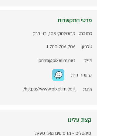
פרטי התקשרות
כתובת:
ז’בוטינסקי 103, בני ברק
טלפון:
1-700-706-706
מייל:
print@pixelim.net
קישור וויז:
אתר:
https://www.pixelim.co.il/
קצת עלינו
פיקסלים - מדפיסים מאז 1990