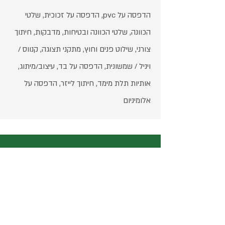
הדפסה על pvc, הדפסה על זכוכית, שלטי
הכוונה, שלטי הכוונה ובטיחות, מדבקות, חיתוך
צורני, שילוט פנים וחוץ, מתקני תצוגה, קנווס /
ויניל / שמשונית, הדפסה על בד, עיצוב/מיתוג,
אותיות תלת מימד, חיתוך לייזר, הדפסה על
אלומיניום
שעות פעילות
ימים א׳-ה׳. 08:00-17:00 | נא לתאם הגעה מראש