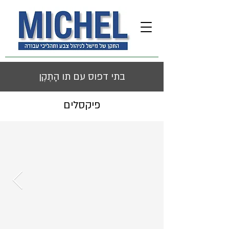
בתי דפוס עם תו הָתֶקֶן
פיקסלים