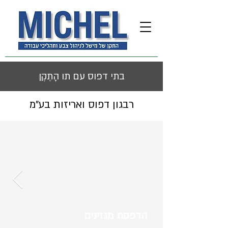
בתי דפוס עם תו הָתֶקֶן
רבגון דפוס ואריזות בע"מ
הדפסת מגזינים