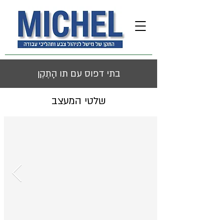
בתי דפוס עם תו הָתֶקֶן
שלטי המעצב