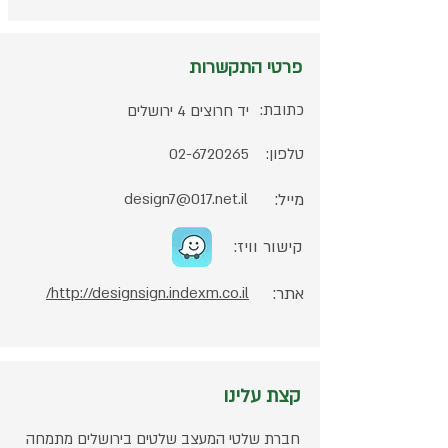
פרטי התקשרות
כתובת:
יד חרוצים 4 ירושלים
טלפון:
02-6720265
מייל:
design7@017.net.il
קישור וויז:
אתר:
http://designsign.indexm.co.il/
קצת עלינו
חברת שלטי המעצב שלטים בירושלים מתמחה