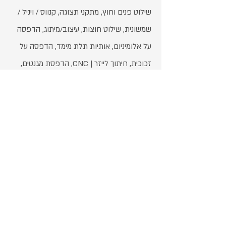
שילוט פנים וחוץ, מתקני תצוגה, קנווס / ויניל /
שמשונית, שילוט חוצות, עיצוב/מיתוג, הדפסה
על אלומיניום, אותיות תלת מימד, הדפסה על
זכוכית, חיתוך לייזר | CNC, הדפסת מגנטים,
מסגור תמונות
שעות פעילות
ימי א׳-ד׳: 08:00-17:00 | ימי ה׳: 08:00-16:00
מרדכי 11 רמת השרון
ת.ד. 1139, רמת-השרון 47111