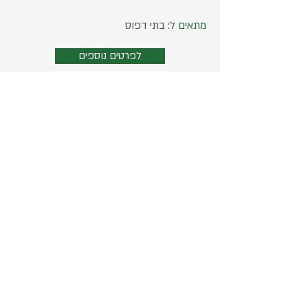
מתאים ל:
בתי דפוס
לפרטים נוספים
מרדכי 11 רמת השרון
ת.ד. 1139, רמת-השרון 47111
052-3597292
michel@hateken.co.il
עוד מבית מישל סורסקי
אימג׳ מאסטר - עיבוד תמונה מקצועי